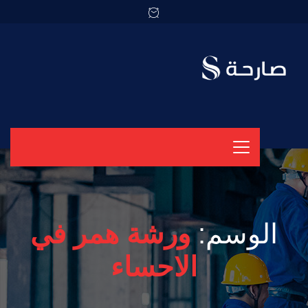
الوسم:
ورشة همر في
الاحساء