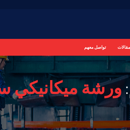
مقالات
تواصل معهم
ورشة ميكانيكي س