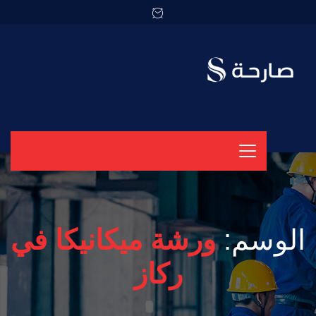
الوسم:
ورشة ميكانيكا في
ركاز