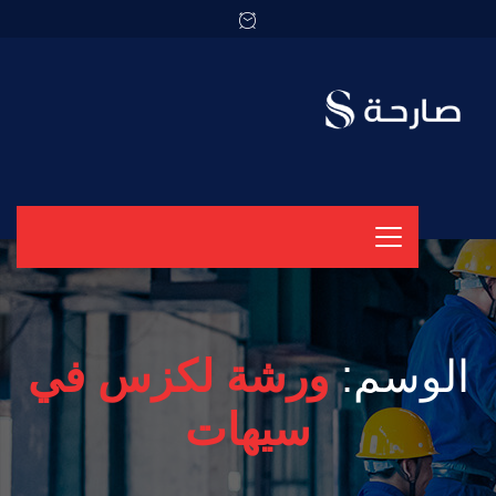
الوسم:
ورشة لكزس في
سيهات