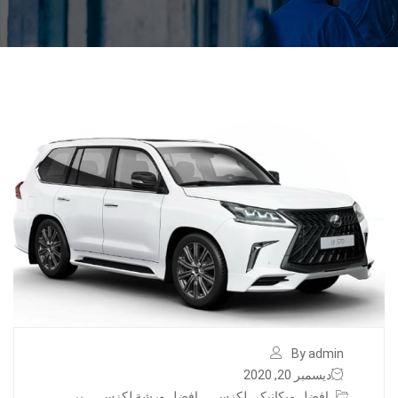
By admin
ديسمبر 20, 2020
افضل ميكانيكي لكزس
,
افضل ورشة لكزس
,
بر