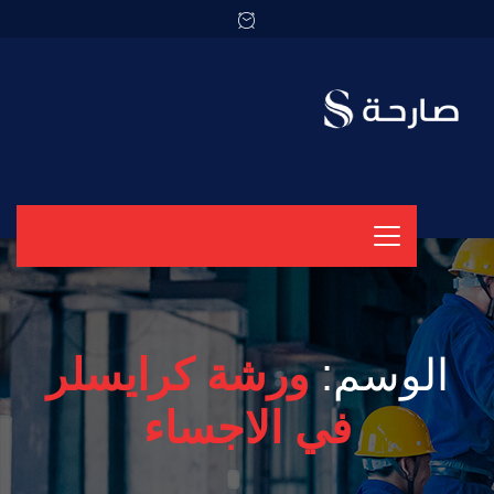
الوسم:
ورشة كرايسلر
في الاجساء