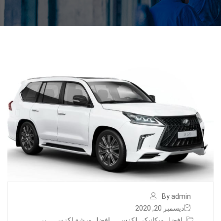
By admin
ديسمبر 20, 2020
افضل ميكانيكي لكزس
,
افضل ورشة لكزس
,
بر