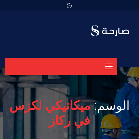
الوسم:
ميكانيكي لكزس
في ركاز