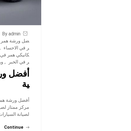
By admin
ضل ورشة همر ف
ر في الاحساء
,
كانيكي همر في
ر في الخبر
,
ور
أفضل ورش
ية
أفضل ورشة همر 
مركز ممتاز لصيا
لصيانة السيارات: للحجز والاس
Continue