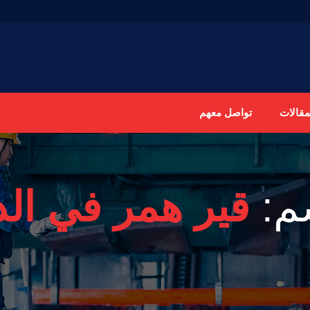
مقالات
تواصل معهم
م:
قير همر في الد