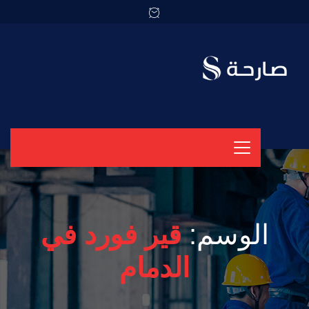
الوسم:
قير فورد في
الدمام