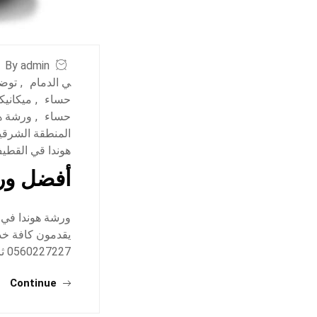
By admin
ي الدمام
,
توضي
حساء
,
ميكانيك
حساء
,
ورشة هو
المنطقة الشرقي
هوندا قي القطي
أفضل ورش
ورشة هوندا في 
يقدمون كافة خدم
0560227227 ثانياً: مركز صارحة الابداع لصيانة السيارات: للحجز والاستعلام: 0546335222 ومن…
Continue