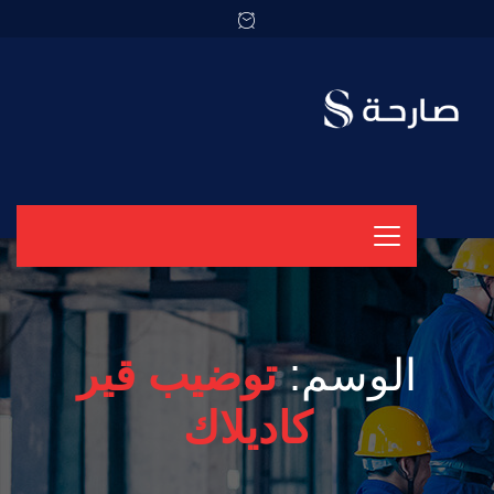
الوسم:
توضيب قير
كاديلاك