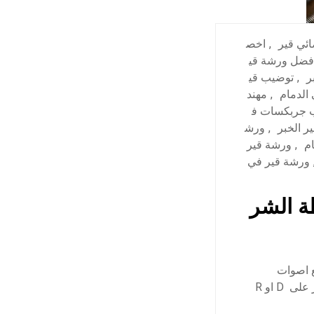
ئي قير
,
اخص
فضل ورشة قي
ر
,
توضيب قي
الدمام
,
مهند
 جربكسات ف
 الخبر
,
ورش
م
,
ورشة قير
ورشة قير في
ة الشر
 اصوات
طقطقة اسفل ناقل الحركة؟ تشعر بصعوبة اثناء تحريك الفتيس؟ هل تكون معشق القير على D او R