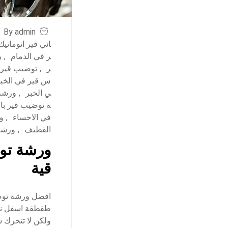
By admin
ائي قير اتوماتي
ر في الدمام
,
ب
ر
,
توضيب قير ب
س قير في الخب
ي الخبر
,
ورشة
ة توضيب قير بال
في الاحساء
,
و
القطيف
,
ورشة
ورشة توض
قية
افضل ورشة توض
ولكن لا تتحرك 