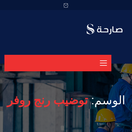
الوسم:
توضيب رنج روفر