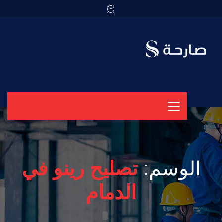
الوسم:
تصليح رينو في
الدمام