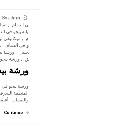
By admin
ي الدمام
,
صيان
يانة بيجو في الد
م
,
ميكانيكي بي
و في الدمام
,
م
جبيل
,
ورشة بي
ق
,
ورشة بيجو
ورشة بيج
ورشة بيجو في ال
المنطقة الشرقي
والتقنيات. أفضل
Continue