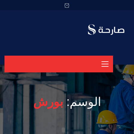
الوسم:
بورش