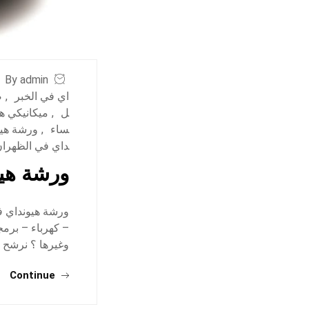
By admin
اي في الخبر
,
ص
ل
,
ميكانيكي ه
ساء
,
ورشة هيو
داي في الظهرا
ورشة هيو
ورشة هيونداي في
– كهرباء – برم
وغيرها ؟ نرشح 
Continue