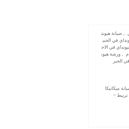
,
صيانة هيوند
نداي في الجبي
ونداي في الاح
م
,
ورشة هيون
ي الخبر
انة ميكانيكا
تربيط –