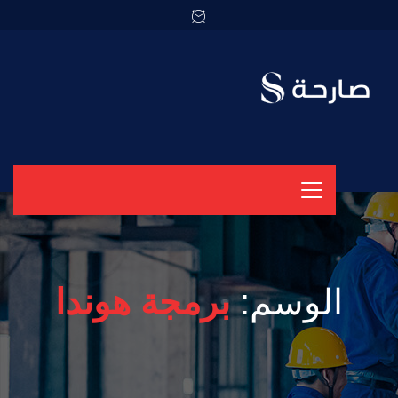
الوسم:
برمجة هوندا