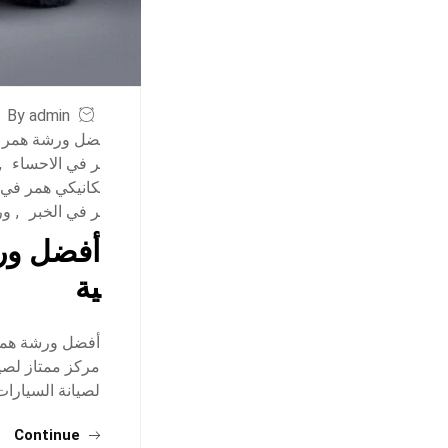
By admin
ضل ورشة همر ف
ر في الاحساء
,
كانيكي همر في
ر في الخبر
,
ور
أفضل ورش
ية
أفضل ورشة همر 
مركز ممتاز لصيا
لصيانة السيارات: للحجز والاس
Continue