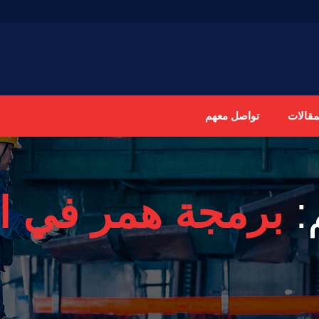
مقالات
تواصل معهم
:
برمجة همر في ال