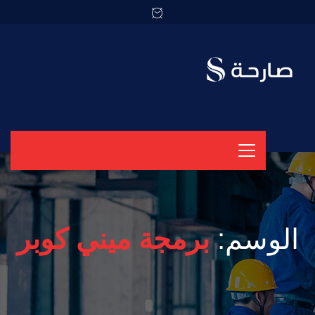
الوسم:
برمجة ميني كوبر