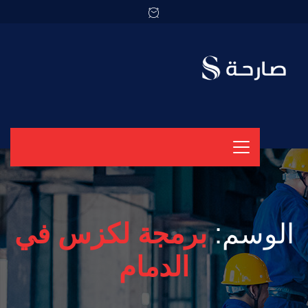
الوسم:
برمجة لكزس في
الدمام