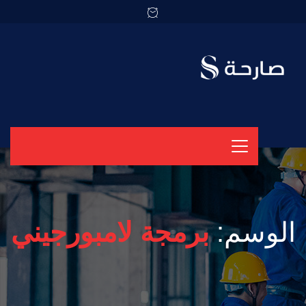
الوسم:
برمجة لامبورجيني