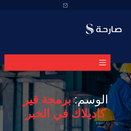
الوسم:
برمجة قير
كاديلاك في الخبر