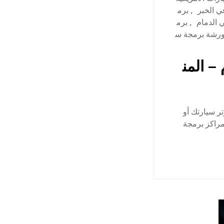
ي الخبر
,
برم
 الدمام
,
برم
رشة برمجة س
– المن
ر سيارتك أو
مراكز برمجة