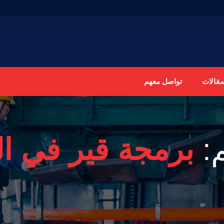
مقالات
تواصل معهم
:
برمجة قير في ال