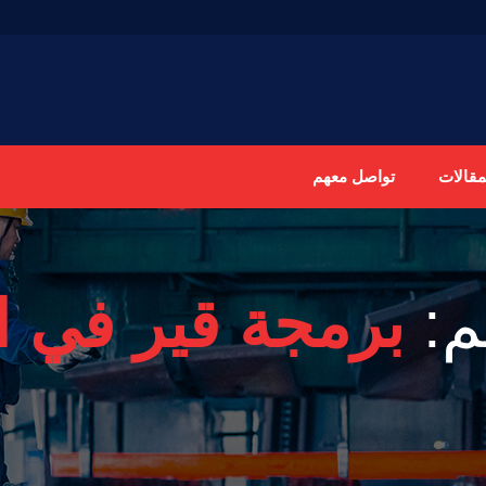
مقالات
تواصل معهم
م:
برمجة قير في ا