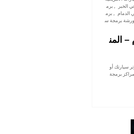
ي الخبر
,
برم
 الدمام
,
برم
رشة برمجة س
– المن
ر سيارتك أو
مراكز برمجة