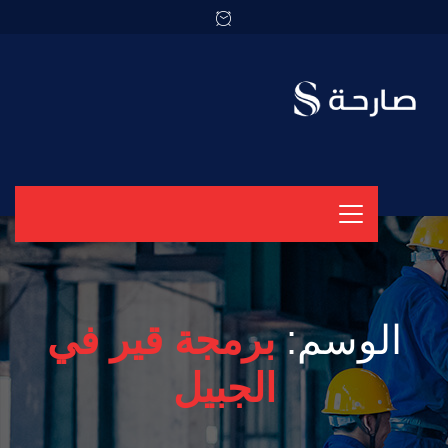
الوسم:
برمجة قير في
الجبيل