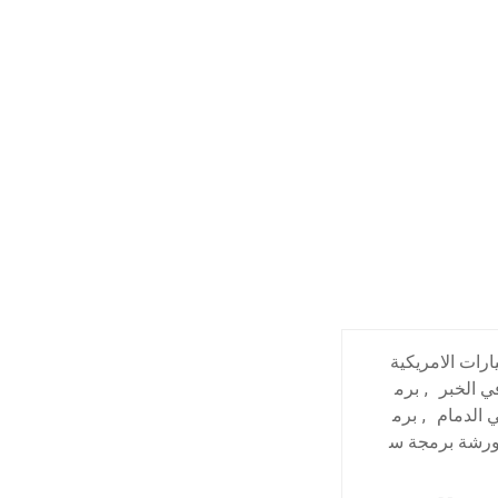
رات الامريكية
ي الخبر
,
برم
 الدمام
,
برم
رشة برمجة س