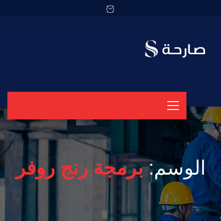
الوسم:
برمجة رنج روفر