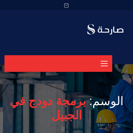
الوسم:
برمجة دودج في
الجبيل