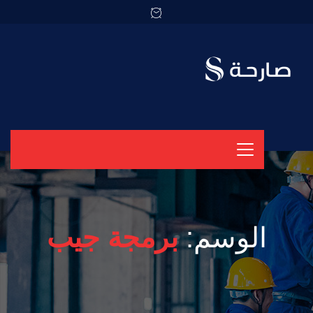
الوسم:
برمجة جيب