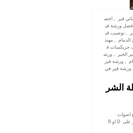
ئي قير
,
اخص
فضل ورشة قي
ر
,
توضيب قي
الدمام
,
مهند
 جربكسات ف
 الخبر
,
ورش
م
,
ورشة قير
ورشة قير في
ة الشر
 اصوات
طقطقة اسفل ناقل الحركة؟ تشعر بصعوبة اثناء تحريك الفتيس؟ هل تكون معشق القير على D او R