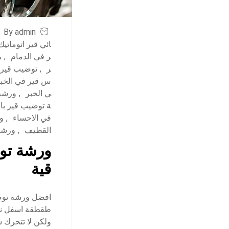
By admin
ائي قير اتوماتي
ر في الدمام
,
ب
ر
,
توضيب قير ب
س قير في الخب
ي الخبر
,
ورشة
ة توضيب قير بال
في الاحساء
,
و
القطيف
,
ورشة
ورشة توض
قية
افضل ورشة توض
ولكن لا تتحرك 