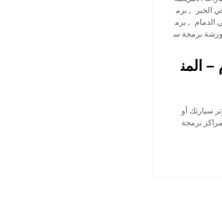
ي الخبر
,
برم
 الدمام
,
برم
رشة برمجة س
– المن
ر سيارتك أو
مراكز برمجة