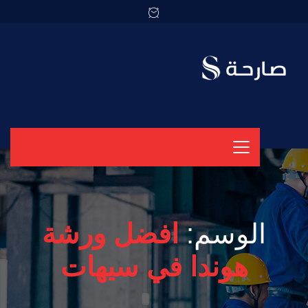
الوسم:
افضل ورشة
هوندا في سيهات