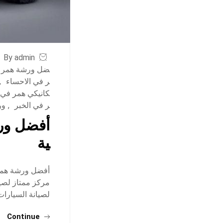
By admin
ضل ورشة همر ف
ر في الاحساء
,
كانيكي همر في
ر في الخبر
,
ور
أفضل ورش
ية
أفضل ورشة همر 
مركز ممتاز لصيا
لصيانة السيارات: للحجز والاس
Continue