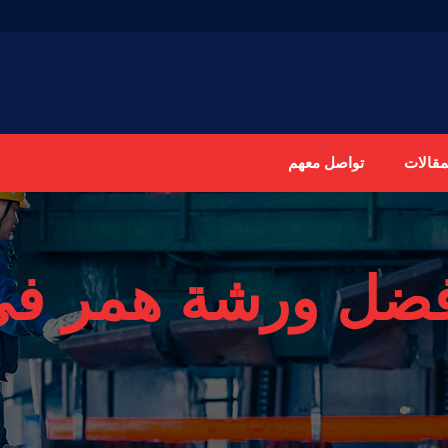
مقالات
تواصل معهم
فضل ورشة همر في