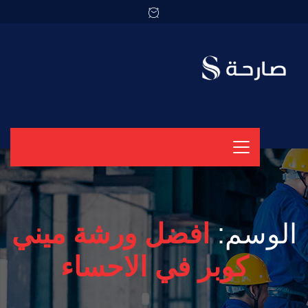
الوسم:
افضل ورشة ميني
كوبر في الاحساء