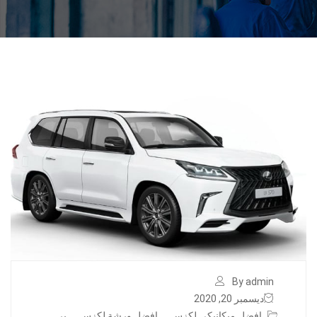
By admin
ديسمبر 20, 2020
افضل ميكانيكي لكزس
,
افضل ورشة لكزس
,
بر