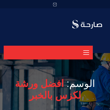
الوسم:
افضل ورشة
لكزس بالخبر