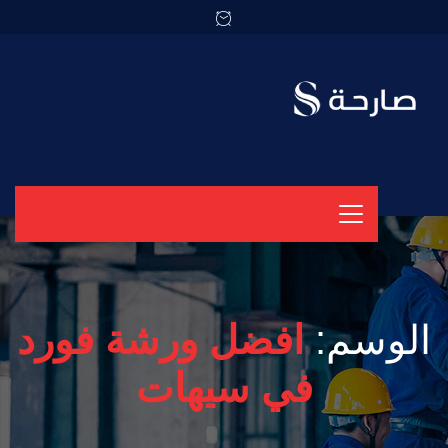
الوسم:
افضل ورشة فورد
في سيهات