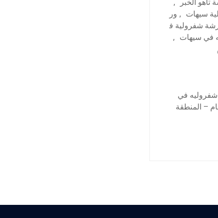
 تاهو الخبر
,
ية سيهات
,
ور
شة شفرولية ف
 في سيهات
,
 شفروليه في
م – المنطقة