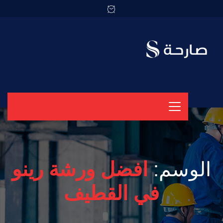
الوسم:
افضل ورشة رينو
في القطيف