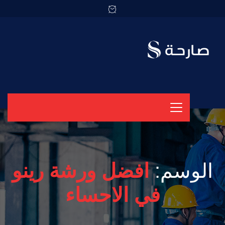
الوسم:
افضل ورشة رينو
في الاحساء