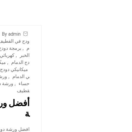
By admin
ودج في القطيف
م
,
برمجة دودج
الخبر
,
كهربائي
دج الدمام
,
ميك
ميكانيكي دودج
ي الدمام
,
ورشة
حساء
,
ورشة د
قطيف
أفضل ورش
ة
افضل ورشة دودج