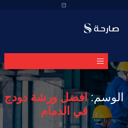
الوسم:
افضل ورشة دودج
في الدمام