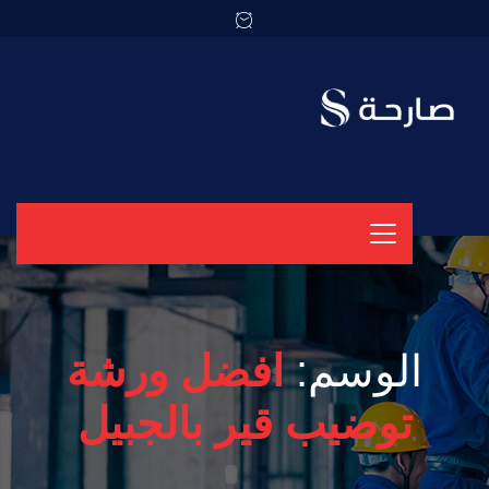
الوسم:
افضل ورشة
توضيب قير بالجبيل