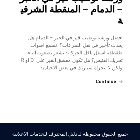
– الدمام – المنقطة الشرقي
ة
افضل ورشة توضيب قير في الخبر – الدمام هل
يحدث تأخير في نقل السرعات؟ تسمع اصوات
طقطقة اسفل ناقل الحركة؟ تشعر بصعوبة اثناء
تحريك الفتيس؟ هل تكون معشق القير على D او R
ولكن لا تتحرك سيارتك في بعض الاحيان؟…
Continue
جميع الحقوق محفوظة لـ دليل المحترف للخدمات الاعلانية