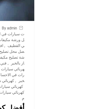
By admin
ت سيارات في ا
ل ورشة مكيفات 
ي القطيف
,
اف
ضل محل تصليح م
شة تصليح مكيفا
از بالخبر
,
فني 
هربائي سيارات 
رات في الاحساء
خبر
,
كهربائي 
كهربائي سيارا
كهربائي سيارات
م
أفضل كهر