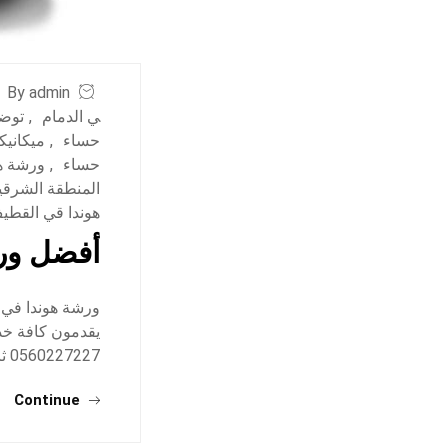
By admin
ي الدمام
,
توضي
حساء
,
ميكانيك
حساء
,
ورشة هو
المنطقة الشرقي
هوندا قي القطي
أفضل ورش
ورشة هوندا في 
يقدمون كافة خدم
0560227227 ثانياً: مركز صارحة الابداع لصيانة السيارات: للحجز والاستعلام: 0546335222 ومن…
Continue