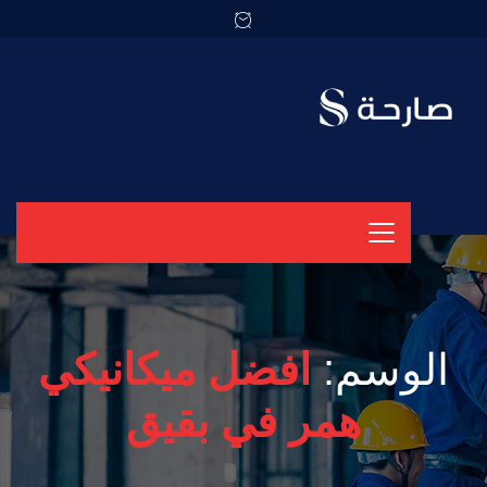
الوسم:
افضل ميكانيكي
همر في بقيق