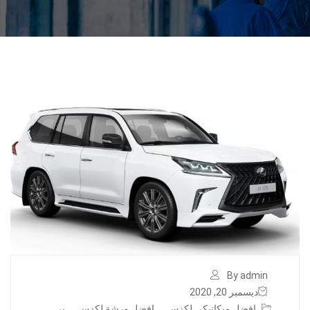
By admin
ديسمبر 20, 2020
افضل ميكانيكي لكزس
,
افضل ورشة لكزس
,
بر