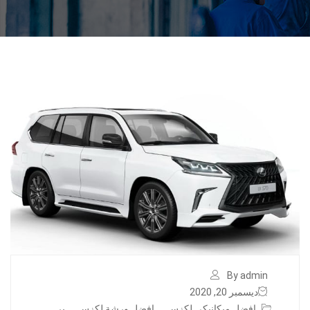
By admin
ديسمبر 20, 2020
افضل ميكانيكي لكزس
,
افضل ورشة لكزس
,
بر