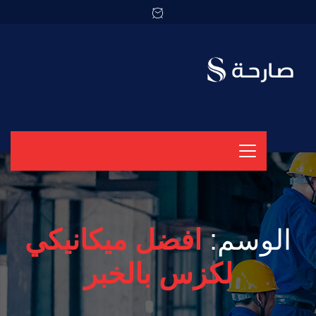
الوسم:
افضل ميكانيكي
لكزس بالخبر