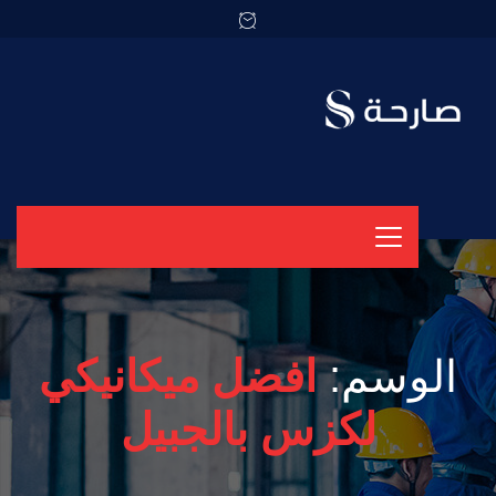
الوسم:
افضل ميكانيكي
لكزس بالجبيل