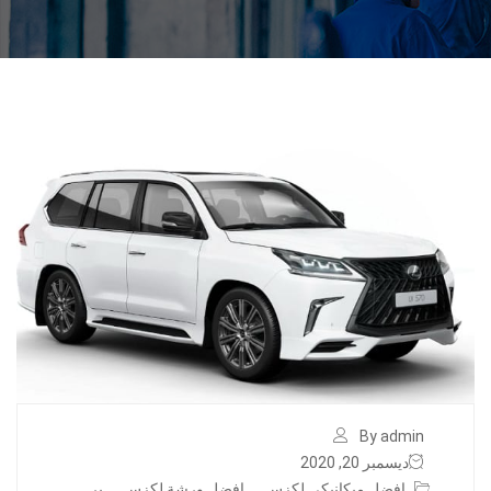
By admin
ديسمبر 20, 2020
افضل ميكانيكي لكزس
,
افضل ورشة لكزس
,
بر