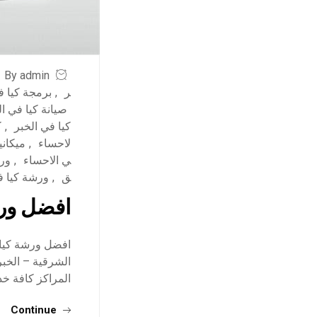
By admin
ر
,
برمجة كيا ف
صيانة كيا في ا
كيا في الخبر
,
ك
لاحساء
,
ميكاني
ي الاحساء
,
ورش
ق
,
ورشة كيا 
افضل ورش
الشرقية – الخبر
المراكز كافة خد
Continue