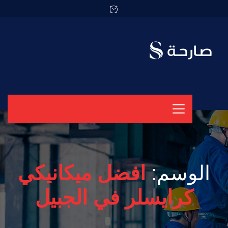
الوسم:
افضل ميكانيكي
كرايسلر في الجبيل